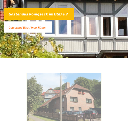
Gästehaus Königseck im DGD e.V.
Ostseebad Binz / Insel Rügen